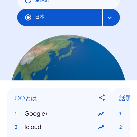
全球的
日本
○○とは
話題
Google+
な
Icloud
島