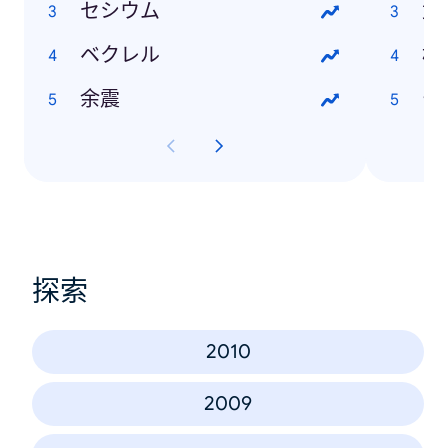
セシウム
武
ベクレル
松
余震
チ
探索
2010
2009