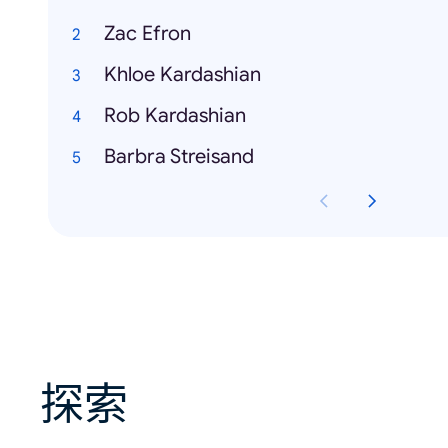
Zac Efron
Khloe Kardashian
Rob Kardashian
Barbra Streisand
探索