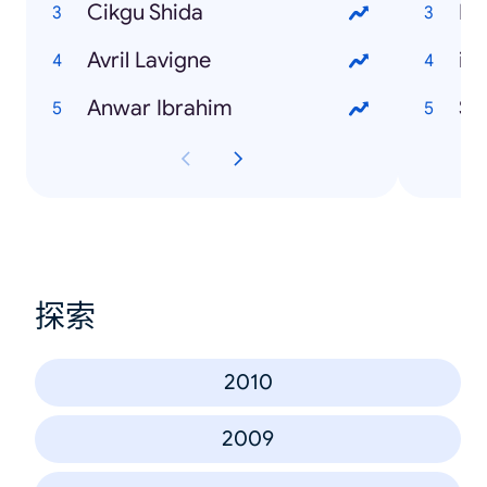
Cikgu Shida
Ma
Avril Lavigne
iP
Anwar Ibrahim
Sa
探索
2010
2009