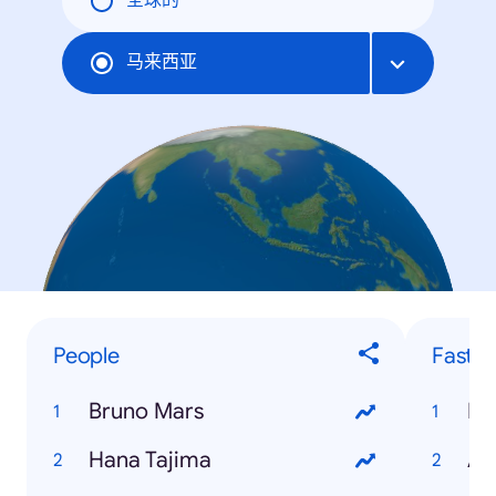
全球的
马来西亚
People
Fastes
Bruno Mars
Fa
Hana Tajima
An