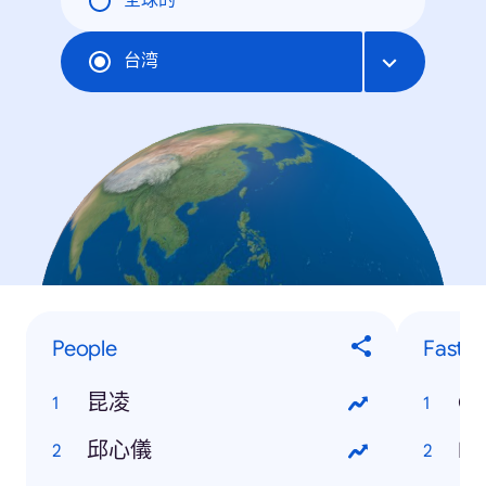
全球的
台湾
People
Fastes
昆凌
Go
邱心儀
Fa