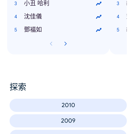
小丑 哈利
iP
沈佳儀
塑
鄧福如
iP
探索
2010
2009