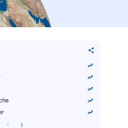
r
che
er