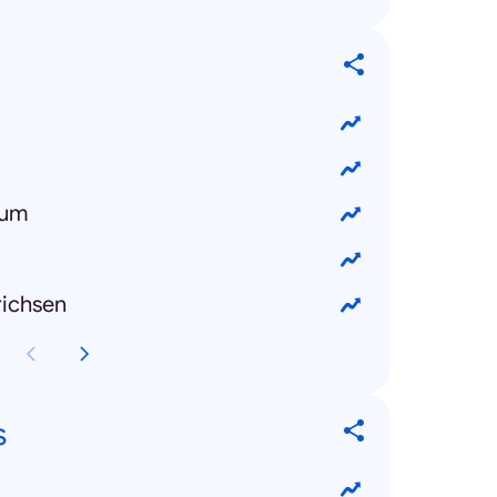
dum
ichsen
s