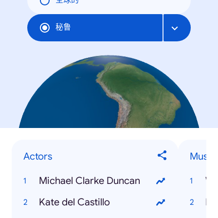
全球的
秘鲁
Actors
Musici
Michael Clarke Duncan
Wa
Kate del Castillo
Ku