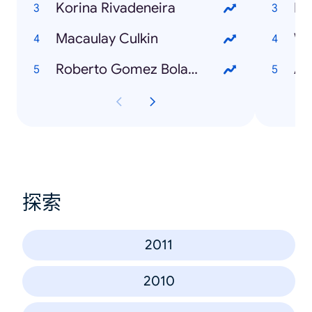
Korina Rivadeneira
Mi
Macaulay Culkin
Wh
Roberto Gomez Bolaños
Ad
探索
2011
2010