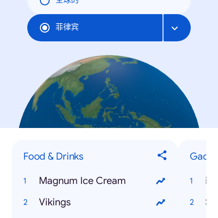
全球的
菲律宾
Food & Drinks
Gadge
Magnum Ice Cream
iP
Vikings
Sa