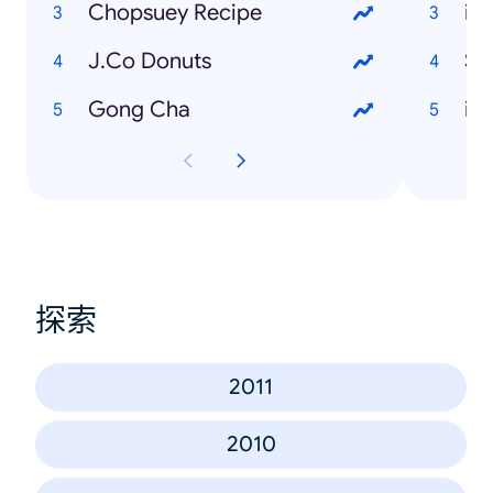
Chopsuey Recipe
iP
J.Co Donuts
Sa
Gong Cha
iP
探索
2011
2010