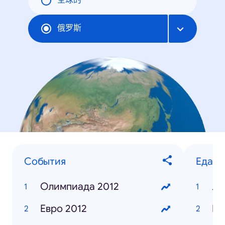
全球的
俄罗斯
События
Еда
Олимпиада 2012
Ла
Евро 2012
Ке