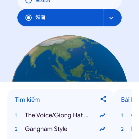
全球的
越南
Tìm kiếm
Bài há
The Voice/Giong Hat Viet
(B
Gangnam Style
Ha