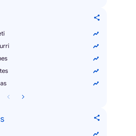
ti
urri
nes
tes
las
s