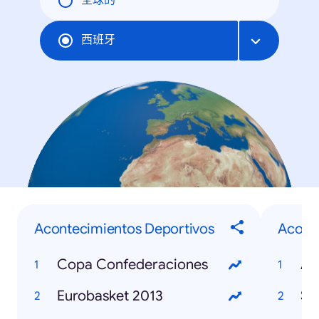
全球的
西班牙
Acontecimientos Deportivos
Aconte
Copa Confederaciones
Eurobasket 2013
Se