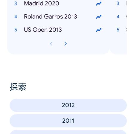
Madrid 2020
Ma
Roland Garros 2013
Ca
US Open 2013
Sa
探索
2012
2011