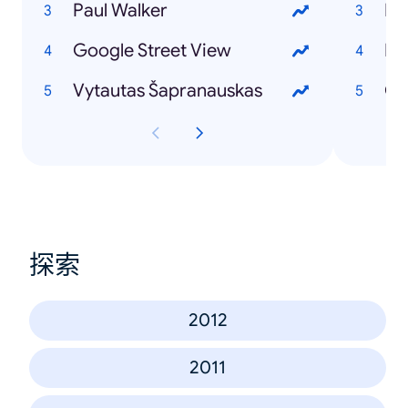
Paul Walker
Ir
Google Street View
Iev
Vytautas Šapranauskas
GJ
探索
2012
2011