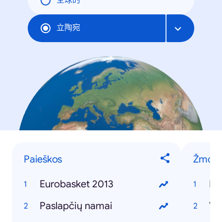
全球的
立陶宛
Paieškos
Žmon
Eurobasket 2013
Pa
Paslapčių namai
Vy