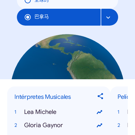
全球的
巴拿马
Intérpretes Musicales
Pelícu
Lea Michele
Mi
Gloria Gaynor
Ir