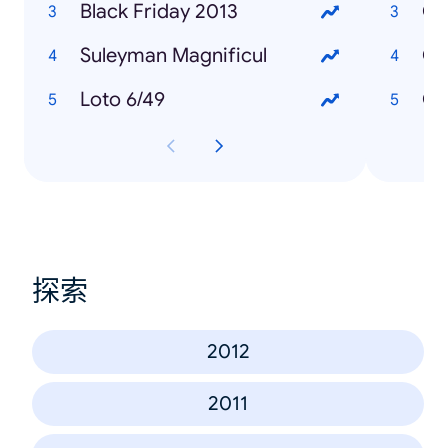
Black Friday 2013
Ce
Suleyman Magnificul
Ce
Loto 6/49
Ce
探索
2012
2011