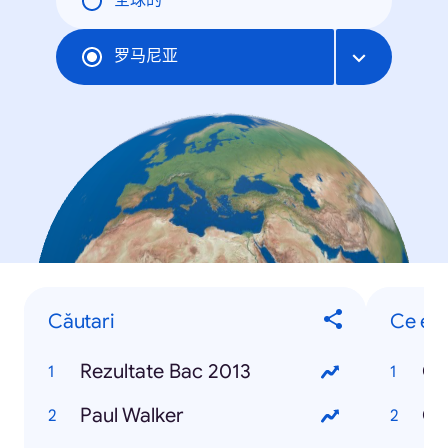
全球的
罗马尼亚
Căutari
Ce est
Rezultate Bac 2013
Ce
Paul Walker
Ce