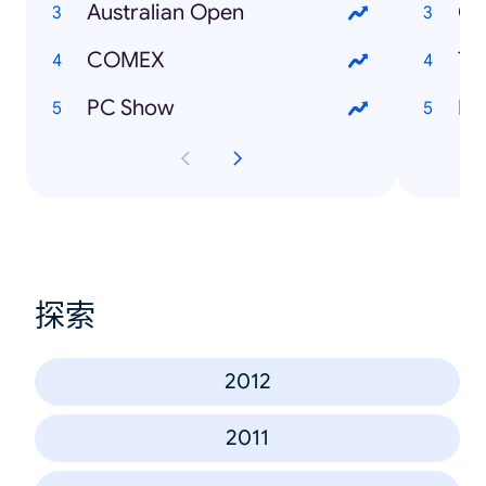
Australian Open
Cy
COMEX
Tw
PC Show
Pa
探索
2012
2011