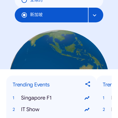
全球的
新加坡
Trending Events
Trendi
Singapore F1
Ra
IT Show
Ha