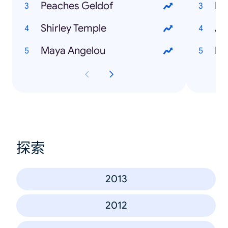
Peaches Geldof
Bra
Shirley Temple
Ar
Maya Angelou
Bra
探索
2013
2012