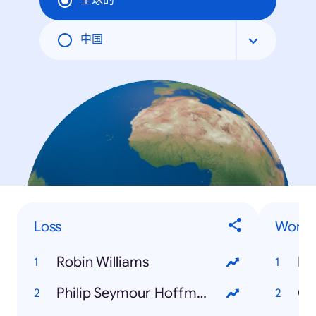
全球的
中国
Loss
World
Robin Williams
Br
Philip Seymour Hoffman
Ge