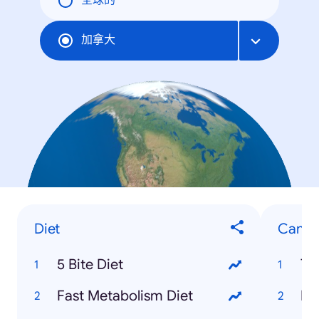
全球的
加拿大
Diet
Canad
5 Bite Diet
To
Fast Metabolism Diet
Mo