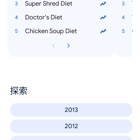
Super Shred Diet
To
Doctor's Diet
To
Chicken Soup Diet
Ot
探索
2013
2012