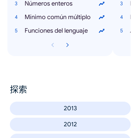
Números enteros
Pi
Mínimo común múltiplo
Fa
Funciones del lenguaje
Am
探索
2013
2012