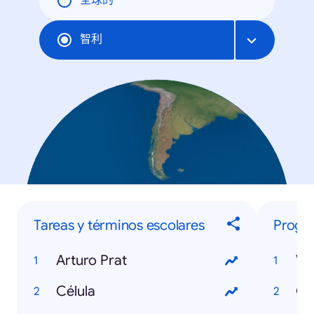
全球的
智利
Tareas y términos escolares
Progr
Arturo Prat
Vu
Célula