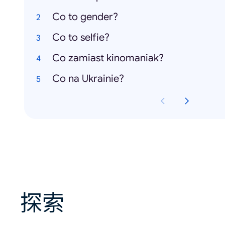
Co to gender?
Co to selfie?
Co zamiast kinomaniak?
Co na Ukrainie?
探索