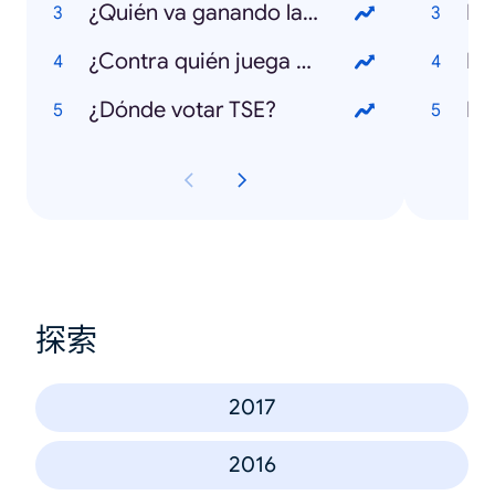
¿Quién va ganando las elecciones 2018?
Inf
¿Contra quién juega Costa Rica en el Mundial 2018?
De
¿Dónde votar TSE?
La
探索
2017
2016