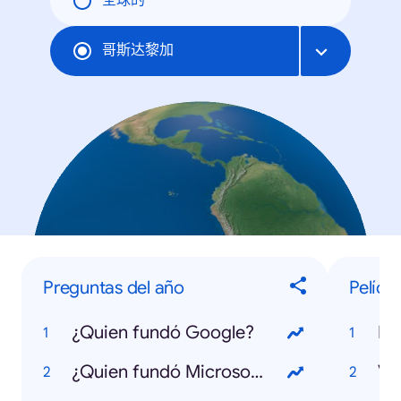
全球的
哥斯达黎加
Preguntas del año
Pelícu
¿Quien fundó Google?
Bo
¿Quien fundó Microsoft?
Ve