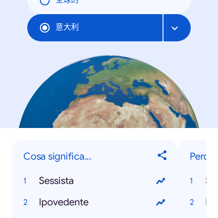
全球的
意大利
Cosa significa...
Perché
Sessista
Si
Ipovedente