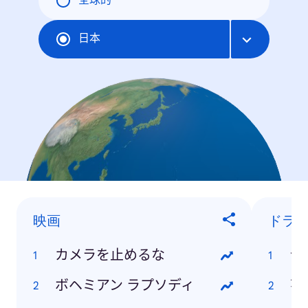
全球的
日本
映画
ドラ
カメラを止めるな
今
ボヘミアン ラプソディ
花