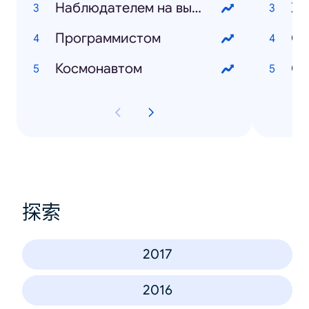
Наблюдателем на выборах
XX
Программистом
Ол
Космонавтом
Ст
探索
2017
2016