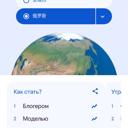
全球的
俄罗斯
Как стать?
Утрат
Блогером
Ст
Моделью
Ио