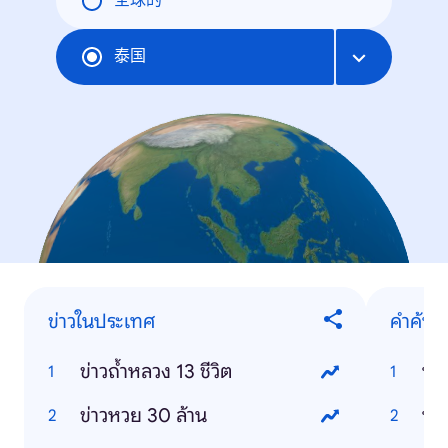
全球的
泰国
ข่าวในประเทศ
คำค้นห
ข่าวถ้ำหลวง 13 ชีวิต
บุพ
ข่าวหวย 30 ล้าน
บอ