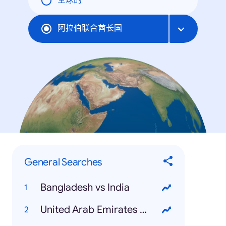
全球的
阿拉伯联合酋长国
General Searches
Bangladesh vs India
United Arab Emirates National Day