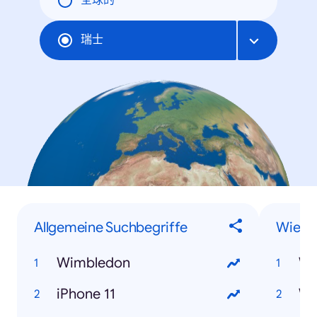
全球的
瑞士
Allgemeine Suchbegriffe
Wie-F
Wimbledon
iPhone 11