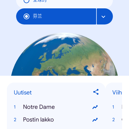
全球的
芬兰
Uutiset
Viihde
Notre Dame
Bi
Postin lakko
Ga