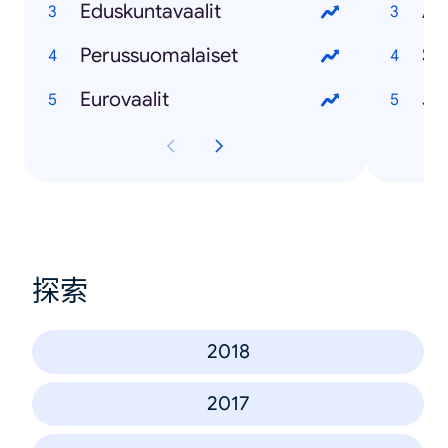
Eduskuntavaalit
Ap
Perussuomalaiset
St
Eurovaalit
Jo
探索
2018
2017