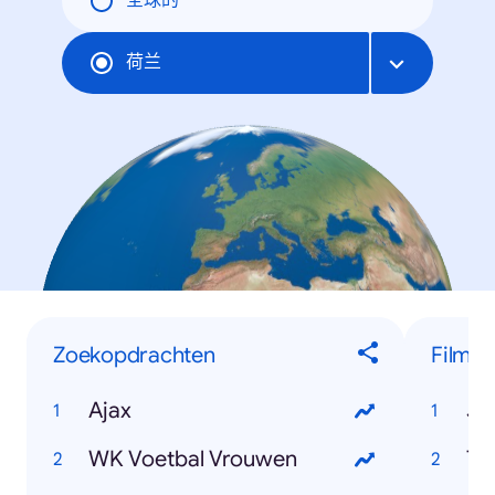
全球的
荷兰
Zoekopdrachten
Films
Ajax
Jo
WK Voetbal Vrouwen
Th