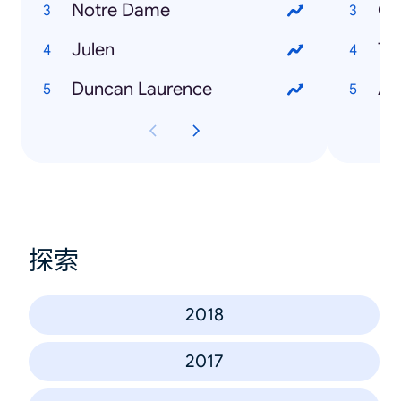
Notre Dame
Julen
Th
Duncan Laurence
Av
探索
2018
2017