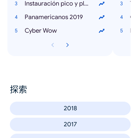
Instauración pico y placa Lima
To
Panamericanos 2019
Ca
Cyber Wow
IT 
探索
2018
2017