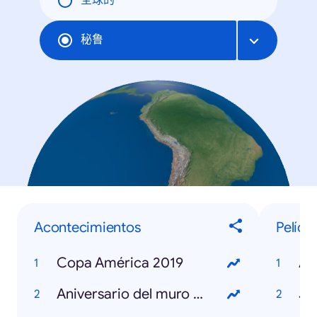
全球的
秘鲁
Acontecimientos
Pelícu
Copa América 2019
Av
Aniversario del muro de Berlín
Jo