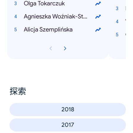
Olga Tokarczuk
Pa
Agnieszka Woźniak-Starak
Wy
Alicja Szemplińska
Ol
探索
2018
2017