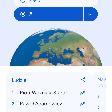
全球的
波兰
Najszy
Ludzie
popula
Piotr Woźniak-Starak
St
Paweł Adamowicz
Pi