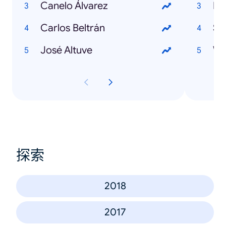
Canelo Álvarez
Fi
Carlos Beltrán
Su
José Altuve
Wi
探索
2018
2017