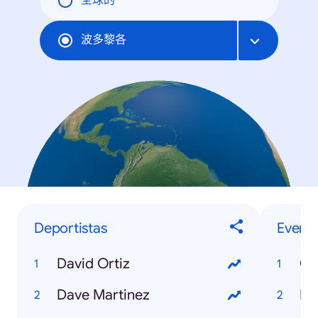
全球的
波多黎各
Deportistas
Evento
David Ortiz
Co
Dave Martinez
NB