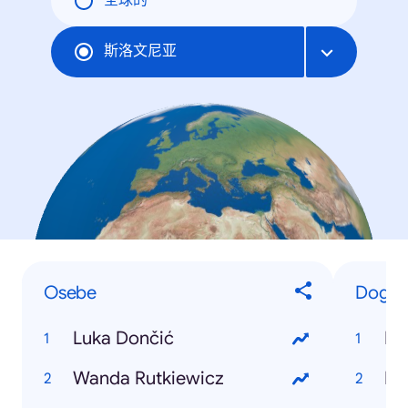
全球的
斯洛文尼亚
Osebe
Dogod
Luka Dončić
Pe
Wanda Rutkiewicz
E