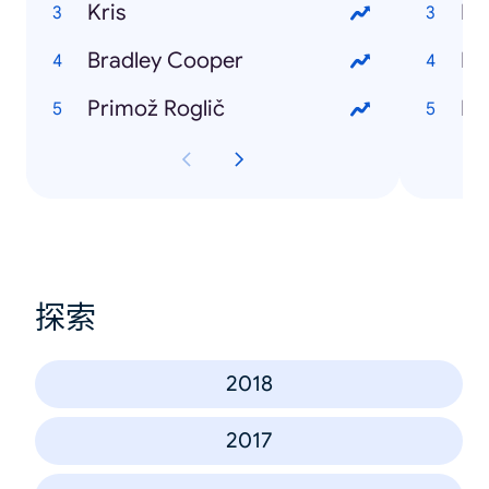
Kris
Ev
Bradley Cooper
Pu
Primož Roglič
Dir
探索
2018
2017