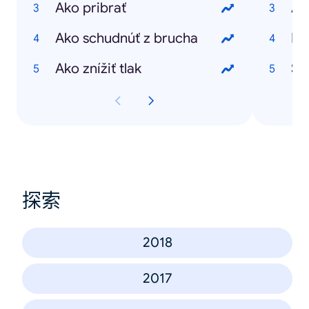
Ako pribrať
At
Ako schudnúť z brucha
Pe
Ako znížiť tlak
Št
探索
2018
2017