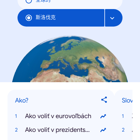
全球的
斯洛伐克
Ako?
Slovác
Ako voliť v eurovoľbách
Zu
Ako voliť v prezidentských voľbách
An