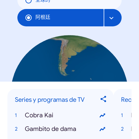
全球的
阿根廷
Series y programas de TV
Recet
Cobra Kai
Re
Gambito de dama
Re