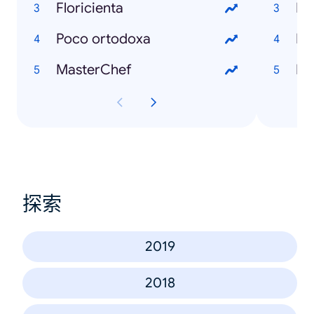
Floricienta
Re
Poco ortodoxa
Re
MasterChef
探索
2019
2018