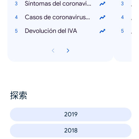
Síntomas del coronavirus
¿Q
Casos de coronavirus en Colombia
¿Q
Devolución del IVA
探索
2019
2018