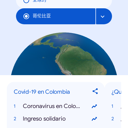
全球的
哥伦比亚
Covid-19 en Colombia
¿Qué s
Coronavirus en Colombia
Ingreso solidario
¿Q