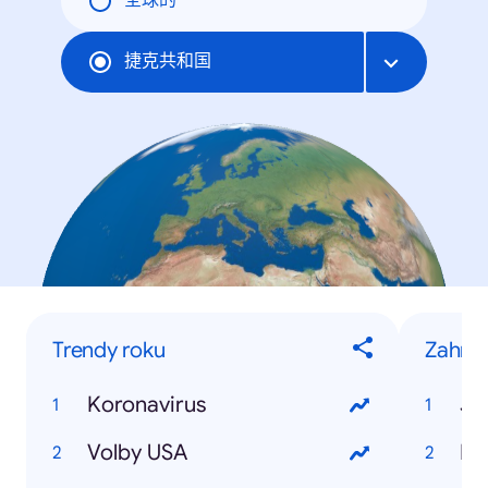
全球的
捷克共和国
Trendy roku
Zahran
Koronavirus
Jo
Volby USA
Do