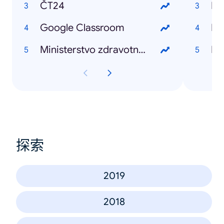
ČT24
Bil
Google Classroom
Ka
Ministerstvo zdravotnictví
Ki
探索
2019
2018