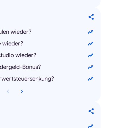
ulen wieder?
e wieder?
studio wieder?
dergeld-Bonus?
hrwertsteuersenkung?