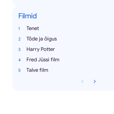
Filmid
Tenet
Tõde ja õigus
Harry Potter
Fred Jüssi film
Talve film