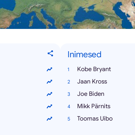
Inimesed
Kobe Bryant
Jaan Kross
Joe Biden
Mikk Pärnits
Toomas Uibo