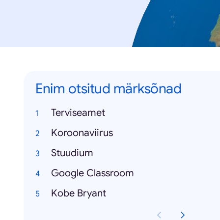
Enim otsitud märksõnad
Terviseamet
Koroonaviirus
Stuudium
Google Classroom
Kobe Bryant