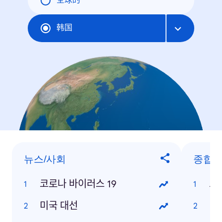
全球的
韩国
뉴스/사회
종합
코로나 바이러스 19
코
미국 대선
미