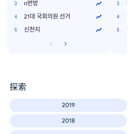
n번방
테
21대 국회의원 선거
이
신천지
박
探索
2019
2018