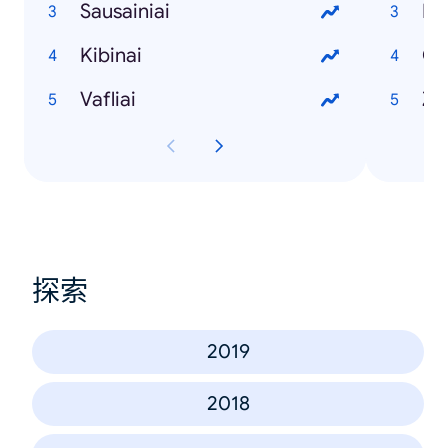
Sausainiai
Es
Kibinai
Cl
Vafliai
Z
探索
2019
2018