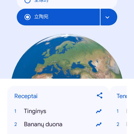
全球的
立陶宛
Receptai
Tenden
Tinginys
Ko
Bananų duona
ED