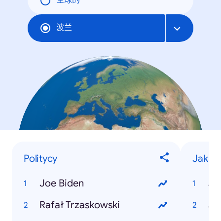
全球的
波兰
Politycy
Jak zr
Joe Biden
Rafał Trzaskowski