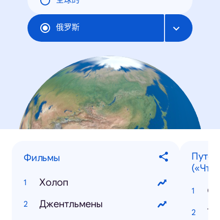
全球的
俄罗斯
Путеш
Фильмы
(«Что 
Холоп
Со
Джентльмены
Ту