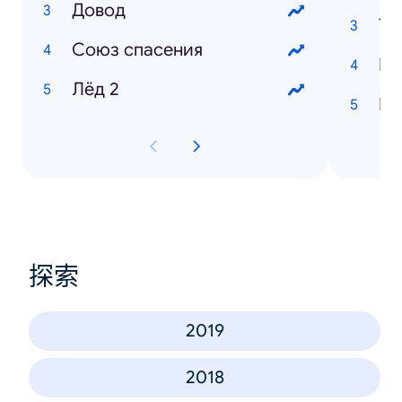
Довод
Тв
Союз cпасения
Ка
Лёд 2
Ни
探索
2019
2018