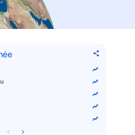
nnée
eu