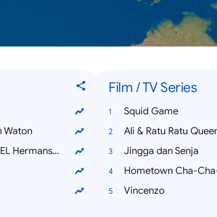
Film / TV Series
Squid Game
n Waton
Ali & Ratu Ratu Quee
HARI BAHAGIA - ATTA Halilintar & AUREL Hermansyah
Jingga dan Senja
Hometown Cha-Cha
Vincenzo