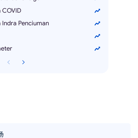
n COVID
 Indra Penciuman
eter
场