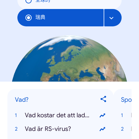
全球的
瑞典
Vad?
Sport
Vad kostar det att ladda en elbil?
EM
Vad är RS-virus?
Pr