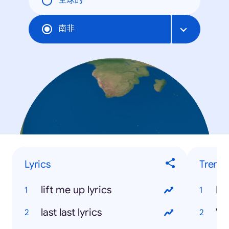
全球的
南非
Lyrics
Trend
lift me up lyrics
Bi
last last lyrics
We