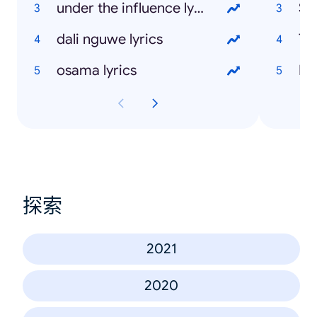
under the influence lyrics
St
dali nguwe lyrics
Ti
osama lyrics
Ma
探索
2021
2020