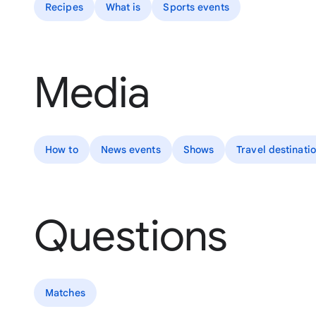
Recipes
What is
Sports events
Media
How to
News events
Shows
Travel destinati
Questions
Matches