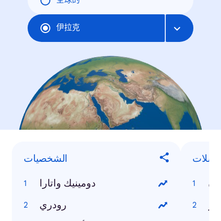
全球的
伊拉克
لسلات
الشخصيات
ان
دومينيك واتارا
ور
رودري