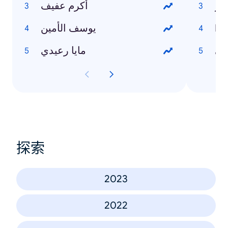
نار
أكرم عفيف
Ho
يوسف الأمين
في
مايا رعيدي
探索
2023
2022