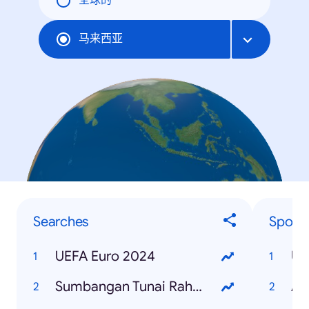
全球的
马来西亚
Searches
Sports
UEFA Euro 2024
UE
Sumbangan Tunai Rahmah 2024
AF